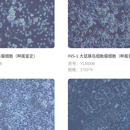
垂体瘤细胞（种属鉴定）
INS-1 大鼠胰岛细胞瘤细胞（种
5
货号：YLR006
规格：
1*10^6