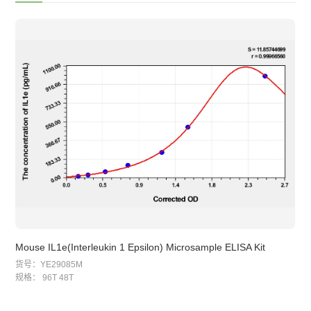
Mouse IL1e(Interleukin 1 Epsilon) Microsample ELISA Kit
H
货号：YE29085M
货
规格： 96T
48T
规