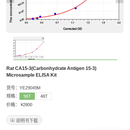
Rat CA15-3(Carbonhydrate Antigen 15-3)
Microsample ELISA Kit
货号：YE29049M
规格：
96T
48T
价格： ¥
2800
说明书下载